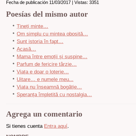
Fecha de publicación 11/03/2017 | Vistas: 3351
Poesías del mismo autor
Țineți minte…
Om simplu cu mintea obosită…
Sunt istoria în fapt…
Acasă…
Mama între emoții și suspine…
Parfum de fericire târzie…
Viața e doar o loterie…
Uitare… e numele meu...
Viața nu înseamnă bogăție…
Speranța împletită cu nostalgia…
Agrega un comentario
Si tienes cuenta
Entra aquí
.