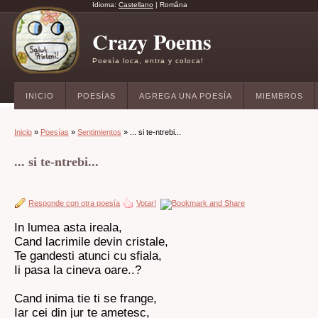
Idioma:
Castellano
|
Româna
Crazy Poems
Poesía loca, entra y coloca!
INICIO
POESÍAS
AGREGA UNA POESÍA
MIEMBROS
Inicio
»
Poesías
»
Sentimientos
» ... si te-ntrebi...
... si te-ntrebi...
Responde con otra poesía
Votar!
In lumea asta ireala,
Cand lacrimile devin cristale,
Te gandesti atunci cu sfiala,
Ii pasa la cineva oare..?
Cand inima tie ti se frange,
Iar cei din jur te ametesc,