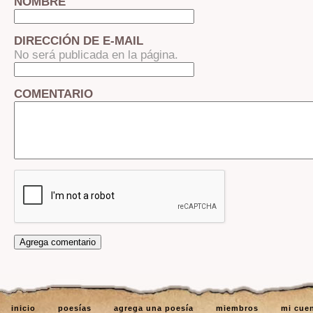
NOMBRE
DIRECCIÓN DE E-MAIL
No será publicada en la página.
COMENTARIO
inicio
poesías
agrega una poesía
miembros
mi cue