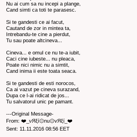
Nu ai cum sa nu incepi a plange,
Cand simti ca toti te parasesc.
Si te gandesti ce ai facut,
Cautand de zor in mintea ta,
Intrebandu-te cine a pierdut,
Tu sau poate altcineva...
Cineva... e omul ce nu te-a iubit,
Caci cine iubeste... nu pleaca,
Poate nici nimic nu a simtit,
Cand inima ii este toata seaca.
Si te gandesti de esti norocos,
Ca ai vazut pe cineva surazand,
Dupa ce l-ai ridicat de jos...
Tu salvatorul unic pe pamant.
---Original Message-
From: ❤️_νЯξί۞nu۞vЯξί_❤️
Sent: 11.11.2016 08:56 EET