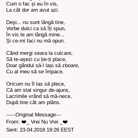
Cum o fac și eu în vis,
La cât dor am avut azi.
Deşi... nu sunt lângă tine,
Vorbe dulci ca să îți spun,
În vis te am lângă mine...
Și ce-mi faci nu mă opun.
Când mergi seara la culcare,
Să te-așezi cu ție-ți place,
Doar gândul să-l lași să zboare,
Cu al meu să se împace.
Oricum nu îl las să plece,
Că am stat singur de-ajuns,
Lacrimile vrând să mă-nece,
După tine cât am plâns.
-----Original Message---
From: ❤️_ Vrei Nu Vrei _❤️
Sent: 23.04.2018 19:26 EEST