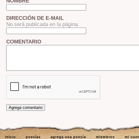
NOMBRE
DIRECCIÓN DE E-MAIL
No será publicada en la página.
COMENTARIO
inicio
poesías
agrega una poesía
miembros
mi cue