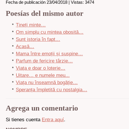
Fecha de publicación 23/04/2018 | Vistas: 3474
Poesías del mismo autor
Țineți minte…
Om simplu cu mintea obosită…
Sunt istoria în fapt…
Acasă…
Mama între emoții și suspine…
Parfum de fericire târzie…
Viața e doar o loterie…
Uitare… e numele meu...
Viața nu înseamnă bogăție…
Speranța împletită cu nostalgia…
Agrega un comentario
Si tienes cuenta
Entra aquí
.