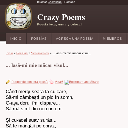
Idioma:
Castellano
|
Româna
Crazy Poems
Poesía loca, entra y coloca!
INICIO
POESÍAS
AGREGA UNA POESÍA
MIEMBROS
Inicio
»
Poesías
»
Sentimientos
» ... lasă-mi mie măcar visul...
... lasă-mi mie măcar visul...
Responde con otra poesía
Votar!
Când mergi seara la culcare,
Să-mi zâmbești un pic în somn,
C-așa dorul îmi dispare...
Să mă simt din nou un om.
Și cu-acel suav surâs...
Să te mângâii pe obraz,