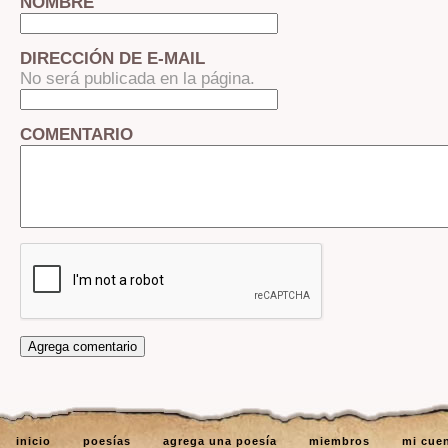
NOMBRE
DIRECCIÓN DE E-MAIL
No será publicada en la página.
COMENTARIO
inicio
poesías
agrega una poesía
miembros
mi cue