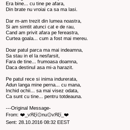
Era bine... cu tine pe afara,
Din brate nu vroiai ca sa ma lasi.
Dar m-am trezit din lumea noastra,
Si am simtit atunci cat e de rau,
Cand am privit afara pe fereastra,
Curtea goala... cum a fost mai mereu.
Doar patul parca ma mai indeamna,
Sa stau in el la nesfarsit,
Fara de tine... frumoasa doamna,
Daca destinul asa mi-a harazit.
Pe patul rece si inima indurerata,
Adun langa mine perna... cu mana,
Inchid ochii... sa mai visez odata,
Ca sunt cu tine... pentru totdeauna.
---Original Message-
From: ❤️_νЯξί۞nu۞vЯξί_❤️
Sent: 28.10.2016 08:32 EEST