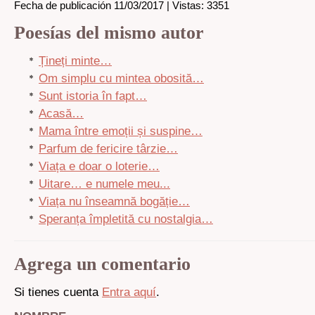
Fecha de publicación 11/03/2017 | Vistas: 3351
Poesías del mismo autor
Țineți minte…
Om simplu cu mintea obosită…
Sunt istoria în fapt…
Acasă…
Mama între emoții și suspine…
Parfum de fericire târzie…
Viața e doar o loterie…
Uitare… e numele meu...
Viața nu înseamnă bogăție…
Speranța împletită cu nostalgia…
Agrega un comentario
Si tienes cuenta
Entra aquí
.