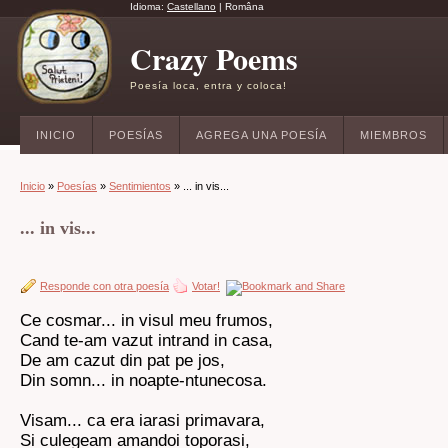
Idioma:
Castellano
|
Româna
Crazy Poems
Poesía loca, entra y coloca!
INICIO
POESÍAS
AGREGA UNA POESÍA
MIEMBROS
Inicio
»
Poesías
»
Sentimientos
» ... in vis...
... in vis...
Responde con otra poesía
Votar!
Ce cosmar... in visul meu frumos,
Cand te-am vazut intrand in casa,
De am cazut din pat pe jos,
Din somn... in noapte-ntunecosa.
Visam... ca era iarasi primavara,
Si culegeam amandoi toporasi,