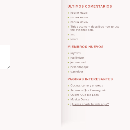
ÚLTIMOS COMENTARIOS
порно мамки
порно мамки
порно мамки
This document describes how to use
the dynamic deb..
asd
testcc
MIEMBROS NUEVOS
raybx69
rusfilmipro
jeromecoarf
herbertapape
danielgor
PAGINAS INTERESANTES
Cocina, come y engorda
Tenemos Que Conseguirlo
Quiero Que Me Leas
Musica Dance
Quieres añadir tu web aquí?