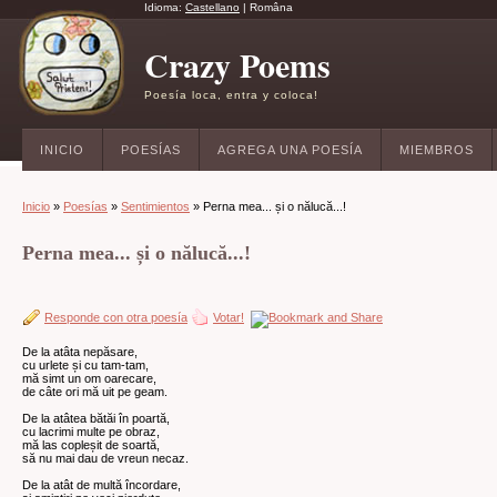
Idioma:
Castellano
|
Româna
Crazy Poems
Poesía loca, entra y coloca!
INICIO
POESÍAS
AGREGA UNA POESÍA
MIEMBROS
Inicio
»
Poesías
»
Sentimientos
» Perna mea... și o nălucă...!
Perna mea... și o nălucă...!
Responde con otra poesía
Votar!
De la atâta nepăsare,
cu urlete și cu tam-tam,
mă simt un om oarecare,
de câte ori mă uit pe geam.
De la atâtea bătăi în poartă,
cu lacrimi multe pe obraz,
mă las copleșit de soartă,
să nu mai dau de vreun necaz.
De la atât de multă încordare,