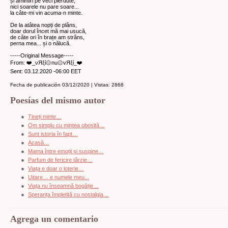
și amintiri pe veci pierdute,
nici soarele nu pare soare...
la câte-mi vin acuma-n minte.
De la atâtea nopți de plâns,
doar dorul încet mă mai usucă,
de câte ori în brațe am strâns,
perna mea... și o nălucă.
-----Original Message-----
From: ❤️_νЯξί۞nu۞vЯξί_❤️
Sent: 03.12.2020 -06:00 EET
Fecha de publicación 03/12/2020 | Vistas: 2868
Poesías del mismo autor
Țineți minte…
Om simplu cu mintea obosită…
Sunt istoria în fapt…
Acasă…
Mama între emoții și suspine…
Parfum de fericire târzie…
Viața e doar o loterie…
Uitare… e numele meu...
Viața nu înseamnă bogăție…
Speranța împletită cu nostalgia…
Agrega un comentario