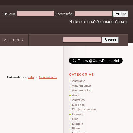
Usuario:
Contraseña:
No tienes cuenta?
Regístrate
! |
Contacto
MI CUENTA
CATEGORIAS
Publicada por:
iuda
en
Sentimientos
Abstracto
Amo un chico
Amo una chica
Amor
Animales
Deportes
Dibujos animados
Diversos
Emo
Escuela
Flores