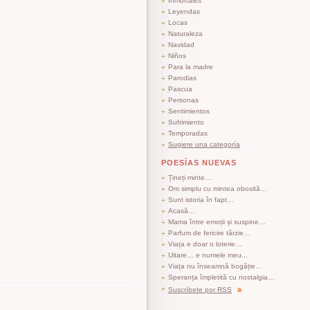
Inmortales
Leyendas
Locas
Naturaleza
Navidad
Niños
Para la madre
Parodias
Pascua
Personas
Sentimientos
Sufrimiento
Temporadas
Sugiere una categoría
POESÍAS NUEVAS
Țineți minte…
Om simplu cu mintea obosită…
Sunt istoria în fapt…
Acasă…
Mama între emoții și suspine…
Parfum de fericire târzie…
Viața e doar o loterie…
Uitare… e numele meu...
Viața nu înseamnă bogăție…
Speranța împletită cu nostalgia…
Suscríbete por RSS