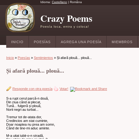
Idioma:
Castellano
|
Româna
Crazy Poems
Poesía loca, entra y coloca!
INICIO
POESÍAS
AGREGA UNA POESÍA
MIEMBROS
Inicio
»
Poesías
»
Sentimientos
» Și afară plouă... plouă...
Și afară plouă... plouă...
Responde con otra poesía
Votar!
S-a rupt cerul parcă-n două,
Din ziua când ai plecat,
Tună... fulgeră și plouă,
Norii negri au turbat...
Tremur tot de-atata dor,
Credincios am stat cuminte,
Doar noaptea nu prea am somn,
Când de tine-mi aduc aminte.
M-a uitat iubit-o-n stradă,