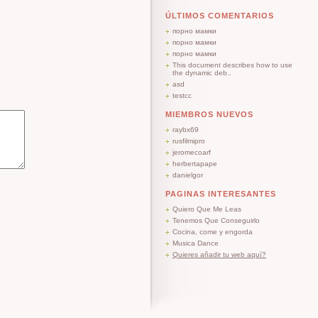
ÚLTIMOS COMENTARIOS
порно мамки
порно мамки
порно мамки
This document describes how to use
the dynamic deb..
asd
testcc
MIEMBROS NUEVOS
raybx69
rusfilmipro
jeromecoarf
herbertapape
danielgor
PAGINAS INTERESANTES
Quiero Que Me Leas
Tenemos Que Conseguirlo
Cocina, come y engorda
Musica Dance
Quieres añadir tu web aquí?