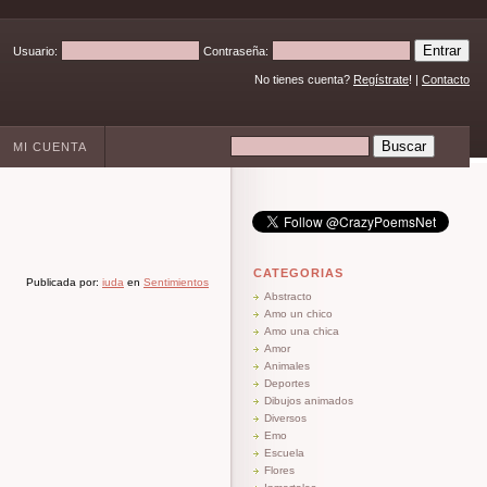
Usuario:
Contraseña:
No tienes cuenta?
Regístrate
! |
Contacto
MI CUENTA
CATEGORIAS
Publicada por:
iuda
en
Sentimientos
Abstracto
Amo un chico
Amo una chica
Amor
Animales
Deportes
Dibujos animados
Diversos
Emo
Escuela
Flores