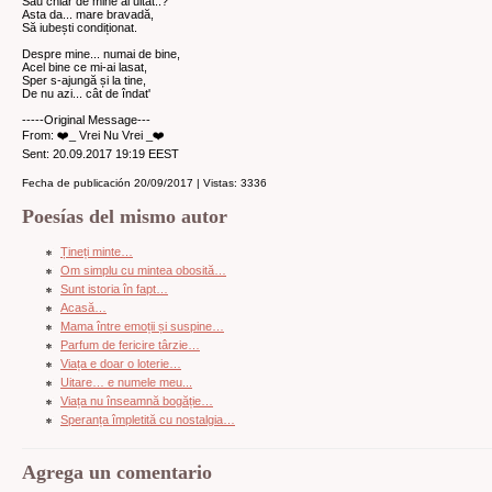
Sau chiar de mine ai uitat..?
Asta da... mare bravadă,
Să iubești condiționat.
Despre mine... numai de bine,
Acel bine ce mi-ai lasat,
Sper s-ajungă și la tine,
De nu azi... cât de îndat'
-----Original Message---
From: ❤️_ Vrei Nu Vrei _❤️
Sent: 20.09.2017 19:19 EEST
Fecha de publicación 20/09/2017 | Vistas: 3336
Poesías del mismo autor
Țineți minte…
Om simplu cu mintea obosită…
Sunt istoria în fapt…
Acasă…
Mama între emoții și suspine…
Parfum de fericire târzie…
Viața e doar o loterie…
Uitare… e numele meu...
Viața nu înseamnă bogăție…
Speranța împletită cu nostalgia…
Agrega un comentario