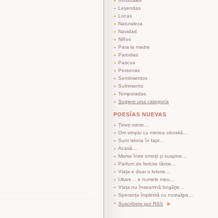
Inmortales
Leyendas
Locas
Naturaleza
Navidad
Niños
Para la madre
Parodias
Pascua
Personas
Sentimientos
Sufrimiento
Temporadas
Sugiere una categoría
POESÍAS NUEVAS
Țineți minte…
Om simplu cu mintea obosită…
Sunt istoria în fapt…
Acasă…
Mama între emoții și suspine…
Parfum de fericire târzie…
Viața e doar o loterie…
Uitare… e numele meu...
Viața nu înseamnă bogăție…
Speranța împletită cu nostalgia…
Suscríbete por RSS