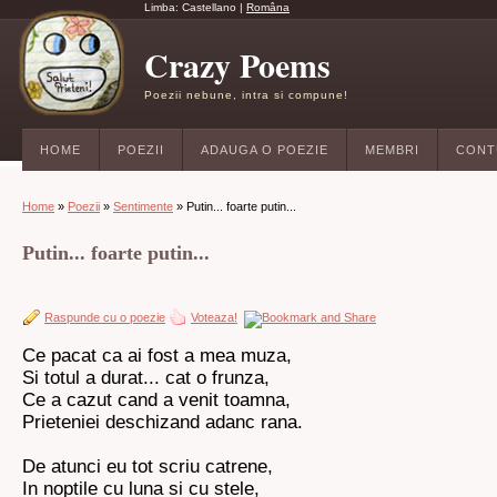
Limba:
Castellano
|
Româna
Crazy Poems
Poezii nebune, intra si compune!
HOME
POEZII
ADAUGA O POEZIE
MEMBRI
CONT
Home
»
Poezii
»
Sentimente
» Putin... foarte putin...
Putin... foarte putin...
Raspunde cu o poezie
Voteaza!
Ce pacat ca ai fost a mea muza,
Si totul a durat... cat o frunza,
Ce a cazut cand a venit toamna,
Prieteniei deschizand adanc rana.
De atunci eu tot scriu catrene,
In noptile cu luna si cu stele,