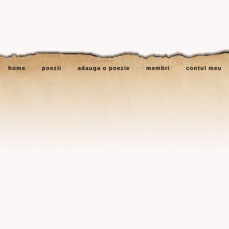
home
poezii
adauga o poezie
membri
contul meu