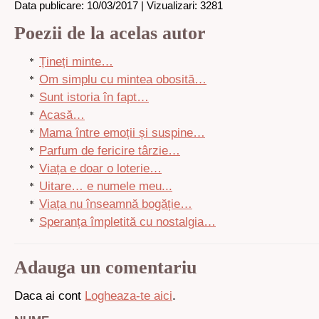
Data publicare: 10/03/2017 | Vizualizari: 3281
Poezii de la acelas autor
Țineți minte…
Om simplu cu mintea obosită…
Sunt istoria în fapt…
Acasă…
Mama între emoții și suspine…
Parfum de fericire târzie…
Viața e doar o loterie…
Uitare… e numele meu...
Viața nu înseamnă bogăție…
Speranța împletită cu nostalgia…
Adauga un comentariu
Daca ai cont
Logheaza-te aici
.