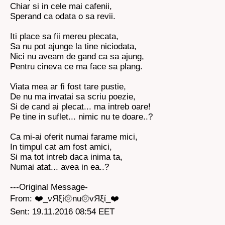
Chiar si in cele mai cafenii,
Sperand ca odata o sa revii.
Iti place sa fii mereu plecata,
Sa nu pot ajunge la tine niciodata,
Nici nu aveam de gand ca sa ajung,
Pentru cineva ce ma face sa plang.
Viata mea ar fi fost tare pustie,
De nu ma invatai sa scriu poezie,
Si de cand ai plecat... ma intreb oare!
Pe tine in suflet... nimic nu te doare..?
Ca mi-ai oferit numai farame mici,
In timpul cat am fost amici,
Si ma tot intreb daca inima ta,
Numai atat... avea in ea..?
---Original Message-
From: ❤️_νЯξί۞nu۞vЯξί_❤️
Sent: 19.11.2016 08:54 EET