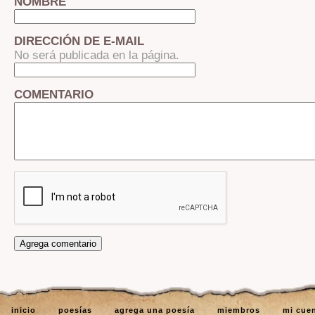
NOMBRE
DIRECCIÓN DE E-MAIL
No será publicada en la página.
COMENTARIO
inicio
poesías
agrega una poesía
miembros
mi cue