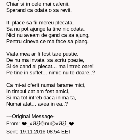
Chiar si in cele mai cafenii,
Sperand ca odata o sa revii.
Iti place sa fii mereu plecata,
Sa nu pot ajunge la tine niciodata,
Nici nu aveam de gand ca sa ajung,
Pentru cineva ce ma face sa plang.
Viata mea ar fi fost tare pustie,
De nu ma invatai sa scriu poezie,
Si de cand ai plecat... ma intreb oare!
Pe tine in suflet... nimic nu te doare..?
Ca mi-ai oferit numai farame mici,
In timpul cat am fost amici,
Si ma tot intreb daca inima ta,
Numai atat... avea in ea..?
---Original Message-
From: ❤️_νЯξί۞nu۞vЯξί_❤️
Sent: 19.11.2016 08:54 EET