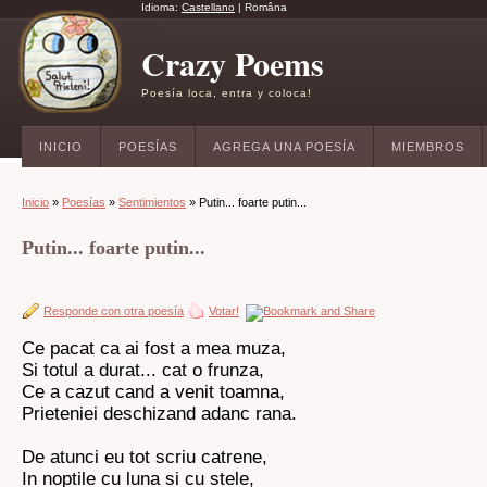
Idioma:
Castellano
|
Româna
Crazy Poems
Poesía loca, entra y coloca!
INICIO
POESÍAS
AGREGA UNA POESÍA
MIEMBROS
Inicio
»
Poesías
»
Sentimientos
» Putin... foarte putin...
Putin... foarte putin...
Responde con otra poesía
Votar!
Ce pacat ca ai fost a mea muza,
Si totul a durat... cat o frunza,
Ce a cazut cand a venit toamna,
Prieteniei deschizand adanc rana.
De atunci eu tot scriu catrene,
In noptile cu luna si cu stele,