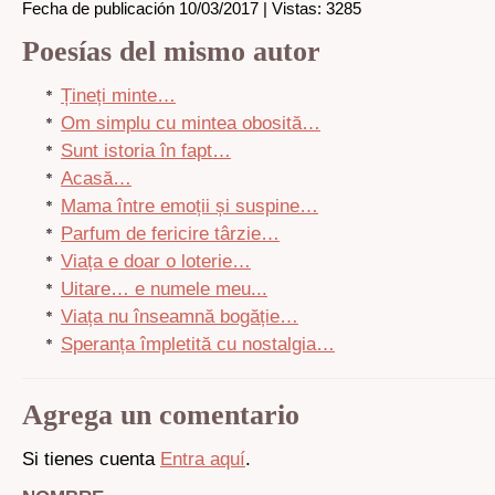
Fecha de publicación 10/03/2017 | Vistas: 3285
Poesías del mismo autor
Țineți minte…
Om simplu cu mintea obosită…
Sunt istoria în fapt…
Acasă…
Mama între emoții și suspine…
Parfum de fericire târzie…
Viața e doar o loterie…
Uitare… e numele meu...
Viața nu înseamnă bogăție…
Speranța împletită cu nostalgia…
Agrega un comentario
Si tienes cuenta
Entra aquí
.