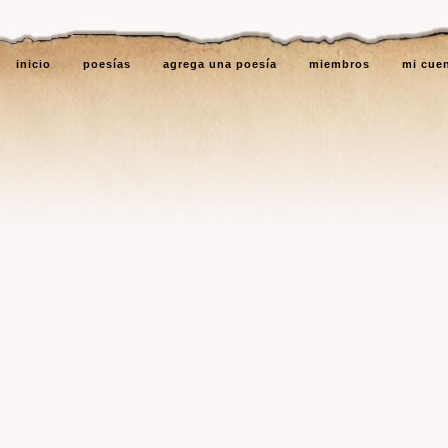
inicio
poesías
agrega una poesía
miembros
mi cue