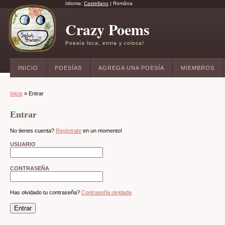
Idioma:
Castellano
|
Româna
Crazy Poems
Poesía loca, entra y coloca!
INICIO
POESÍAS
AGREGA UNA POESÍA
MIEMBROS
Inicio
» Entrar
Entrar
No tienes cuenta?
Regístrate
en un momento!
USUARIO
CONTRASEÑA
Has olvidado tu contraseña?
Contraseña olvidada