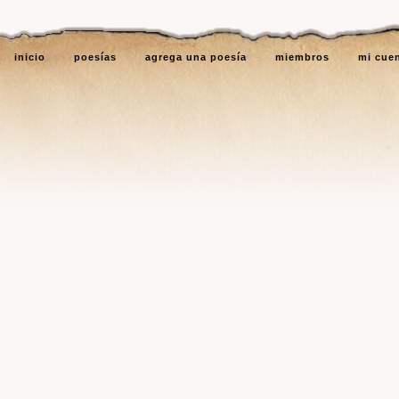
inicio
poesías
agrega una poesía
miembros
mi cue