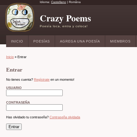
Idioma:
Castellano
|
Româna
Crazy Poems
Poesía loca, entra y coloca!
INICIO
POESÍAS
AGREGA UNA POESÍA
MIEMBROS
Inicio
» Entrar
Entrar
No tienes cuenta?
Regístrate
en un momento!
USUARIO
CONTRASEÑA
Has olvidado tu contraseña?
Contraseña olvidada