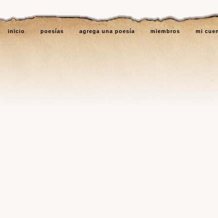
inicio
poesías
agrega una poesía
miembros
mi cue