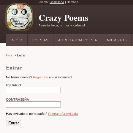
Idioma:
Castellano
|
Româna
Crazy Poems
Poesía loca, entra y coloca!
INICIO
POESÍAS
AGREGA UNA POESÍA
MIEMBROS
Inicio
» Entrar
Entrar
No tienes cuenta?
Regístrate
en un momento!
USUARIO
CONTRASEÑA
Has olvidado tu contraseña?
Contraseña olvidada