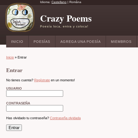
Idioma:
Castellano
|
Româna
Crazy Poems
Poesía loca, entra y coloca!
INICIO
POESÍAS
AGREGA UNA POESÍA
MIEMBROS
Inicio
» Entrar
Entrar
No tienes cuenta?
Regístrate
en un momento!
USUARIO
CONTRASEÑA
Has olvidado tu contraseña?
Contraseña olvidada