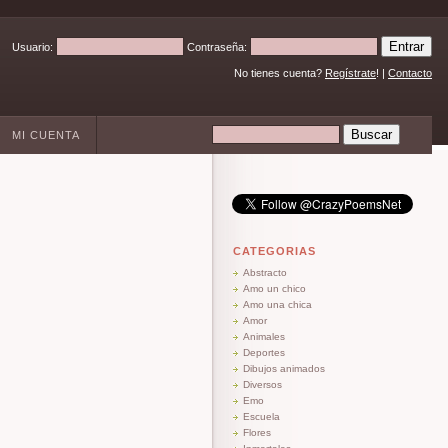
Usuario:
Contraseña:
No tienes cuenta?
Regístrate
! |
Contacto
MI CUENTA
CATEGORIAS
Abstracto
Amo un chico
Amo una chica
Amor
Animales
Deportes
Dibujos animados
Diversos
Emo
Escuela
Flores