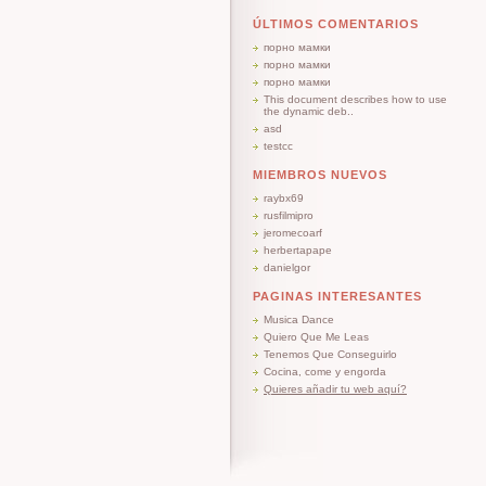
ÚLTIMOS COMENTARIOS
порно мамки
порно мамки
порно мамки
This document describes how to use
the dynamic deb..
asd
testcc
MIEMBROS NUEVOS
raybx69
rusfilmipro
jeromecoarf
herbertapape
danielgor
PAGINAS INTERESANTES
Musica Dance
Quiero Que Me Leas
Tenemos Que Conseguirlo
Cocina, come y engorda
Quieres añadir tu web aquí?