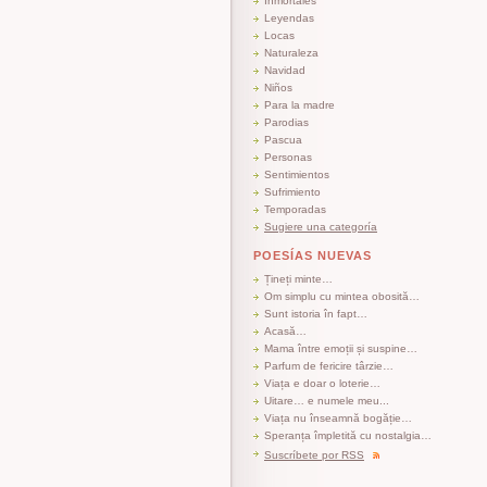
Inmortales
Leyendas
Locas
Naturaleza
Navidad
Niños
Para la madre
Parodias
Pascua
Personas
Sentimientos
Sufrimiento
Temporadas
Sugiere una categoría
POESÍAS NUEVAS
Țineți minte…
Om simplu cu mintea obosită…
Sunt istoria în fapt…
Acasă…
Mama între emoții și suspine…
Parfum de fericire târzie…
Viața e doar o loterie…
Uitare… e numele meu...
Viața nu înseamnă bogăție…
Speranța împletită cu nostalgia…
Suscríbete por RSS