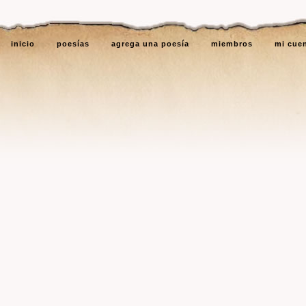
inicio
poesías
agrega una poesía
miembros
mi cue