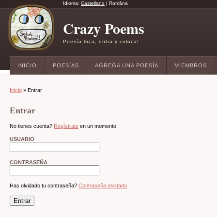
Idioma:
Castellano
|
Româna
Crazy Poems
Poesía loca, entra y coloca!
INICIO
POESÍAS
AGREGA UNA POESÍA
MIEMBROS
Inicio
» Entrar
Entrar
No tienes cuenta?
Regístrate
en un momento!
USUARIO
CONTRASEÑA
Has olvidado tu contraseña?
Contraseña olvidada